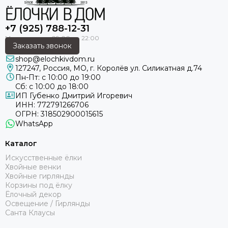
+7 (925) 788-12-31
Заказать звонок
shop@elochkivdom.ru
127247
,
Россия
,
МО
, г. Королёв ул. Силикатная д.74
Пн-Пт: с 10:00 до 19:00
Сб: с 10:00 до 18:00
ИП Губенко Дмитрий Игоревич
ИНН: 772791266706
ОГРН: 318502900015615
WhatsApp
Каталог
Искусственные ёлки
Хвойные венки
Хвойные гирлянды
Корзины под ёлку
Ёлочный декор
Освещение / Гирлянды
Санта Клаусы