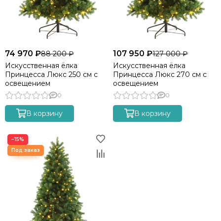
74 970 ₽
107 950 ₽
88 200 ₽
127 000 ₽
Искусственная ёлка
Искусственная ёлка
Принцесса Люкс 250 см с
Принцесса Люкс 270 см с
освещением
освещением
0
0
В корзину
В корзину
−15%