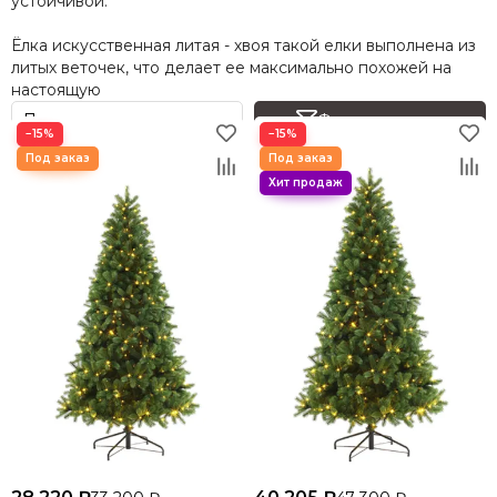
устойчивой.
Ёлка искусственная литая - хвоя такой елки выполнена из
литых веточек, что делает ее максимально похожей на
настоящую
Фильтр товаров
−15%
−15%