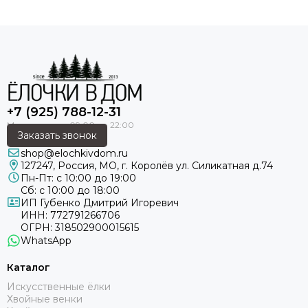
скидки. Искусственная ель прослужит вам более 10 лет,
не осыпится, и не изменит форму.
Ёлочки в дом - это не только магазин искусственных елок,
но и собственное производство в России из
отечественных материалов высочайшего качества. Мы
более 8 лет производим искусственные новогодние ёлки
высокого качества и даем гарантию на все наши ели 10
+7 (925) 788-12-31
лет.
Заказать звонок
Если вы собираетесь купить искусственные елки
недорого, тогда вам стоит избегать посредников и
shop@elochkivdom.ru
127247
,
Россия
,
МО
, г. Королёв ул. Силикатная д.74
приобретать елки у нас, так как мы являемся
Пн-Пт: с 10:00 до 19:00
производителями премиальных и элитных искусственных
Сб: с 10:00 до 18:00
елок. В нашем интернет магазине вы с легкостью можете
ИП Губенко Дмитрий Игоревич
сравнить характеристики и особенности разных моделей
ИНН: 772791266706
искусственных новогодних ёлок нашего производства и
ОГРН: 318502900015615
подобрать для себя оптимальную. Вы можете купить елку
WhatsApp
искусственную в нашем магазине или сделать заказ на
нашем сайте. Если у вас не получается купить
Каталог
искусственную елку в интернет магазине, обратитесь за
Искусственные ёлки
помощью к нашим менеджерам через форму обратной
Хвойные венки
связи, по телефону или кнопку для связи в левом нижнем