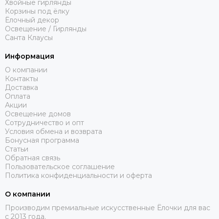
Хвойные гирлянды
углу экрана.
Корзины под ёлку
Ёлочный декор
Интернет магазин искусственных ёлок "Ёлочки в Дом"
Освещение / Гирлянды
доставляет искусственные ели как по всей России так и
Санта Клаусы
по миру. Наши искусственные елки могут "в живую"
увидеть жители Москвы и подмосковья, так как наш склад
Информация
находится всего в 10 км от Москвы.
О компании
Контакты
Если вас интересуют искусственные елки оптом,
Доставка
обратитесь к нашим менеджерам и вам предоставят
Оплата
персональные условия и цены, в зависимости от
Акции
Освещение домов
интересующих вас объемов
Сотрудничество и опт
Условия обмена и возврата
Бонусная программа
Статьи
Обратная связь
Пользовательское соглашение
Политика конфиденциальности и оферта
О компании
Производим премиальные искусственные Ёлочки для вас
с 2013 года.