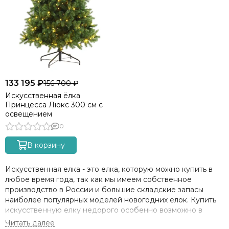
133 195 ₽
156 700 ₽
Искусственная ёлка
Принцесса Люкс 300 см с
освещением
0
В корзину
Искусственная елка - это елка, которую можно купить в
любое время года, так как мы имеем собственное
производство в России и большие складские запасы
наиболее популярных моделей новогодних елок. Купить
искусственную елку недорого особенно возможно в
несезон, ведь на весь ассортимент действуют огромные