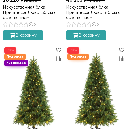
28 220 ₽
40 205 ₽
33 200 ₽
47 300 ₽
Искусственная ёлка
Искусственная ёлка
Принцесса Люкс 150 см с
Принцесса Люкс 180 см с
освещением
освещением
0
0
В корзину
В корзину
−15%
−15%