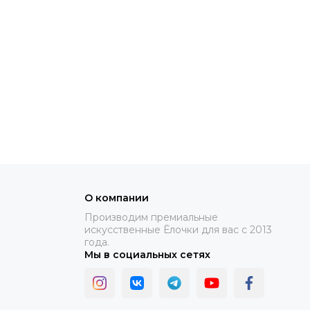
м интернет магазине вы с легкостью можете сравнить
 нашего производства и подобрать для себя
ть заказ на нашем сайте. Если у вас не получается
шим менеджерам через форму обратной связи, по
 ели как по всей России так и по миру. Наши
как наш склад находится всего в 10 км от Москвы.
ам и вам предоставят персональные условия и цены, в
О компании
Производим премиальные
искусственные Ёлочки для вас с 2013
года.
Мы в социальных сетях