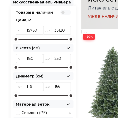
Искусственная ель Ривьера
Литая ель с 
Товары в наличии
УЖЕ В НАЛИЧИ
Цена, ₽
от
до
−20%
Высота (см)
от
до
Диаметр (см)
от
до
Материал веток
Силикон (PE)
3