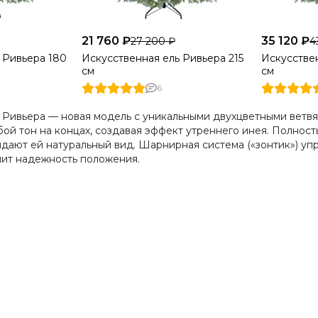
21 760 ₽
35 120 ₽
27 200 ₽
4
 Ривьера 180
Искусственная ель Ривьера 215
Искусстве
см
см
6
 Ривьера — новая модель с уникальными двухцветными ветвя
ой тон на концах, создавая эффект утреннего инея. Полность
дают ей натуральный вид. Шарнирная система («зонтик») уп
чит надежность положения.
а - это елка, которую можно купить в любое время года, так
 запасы наиболее популярных моделей новогодних елок. Ку
 весь ассортимент действуют огромные скидки. Искусственная
о не только магазин искусственных елок, но и собственное п
тва. Мы более 8 лет производим искусственные новогодние 
ь купить искусственные елки недорого, тогда вам стоит избе