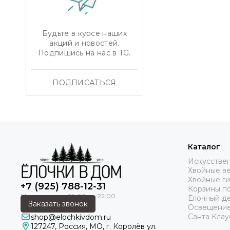
являемся производ
характеристики и 
оптимальную. Вы м
Будьте в курсе наших
купить искусствен
акций и новостей.
телефону или кноп
Подпишись на нас в TG.
Интернет магазин 
искусственные елки
ПОДПИСАТЬСЯ
Если вас интересу
зависимости от ин
Каталог
Искусстве
Хвойные в
Хвойные г
+7 (925) 788-12-31
Корзины п
Ёлочный д
Заказать звонок
Освещение
Санта Клау
shop@elochkivdom.ru
127247
,
Россия
,
МО
, г. Королёв ул.