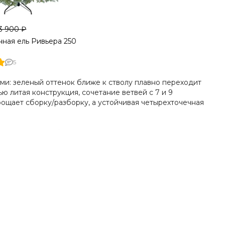
3 900 ₽
нная ель Ривьера 250
5
ми: зеленый оттенок ближе к стволу плавно переходит
ю литая конструкция, сочетание ветвей с 7 и 9
рощает сборку/разборку, а устойчивая четырехточечная
 как мы имеем собственное производство в России и
пить искусственную елку недорого особенно возможно
 ель прослужит вам более 10 лет, не осыпится, и не
роизводство в России из отечественных материалов
ёлки высокого качества и даем гарантию на все наши
гать посредников и приобретать елки у нас, так как мы