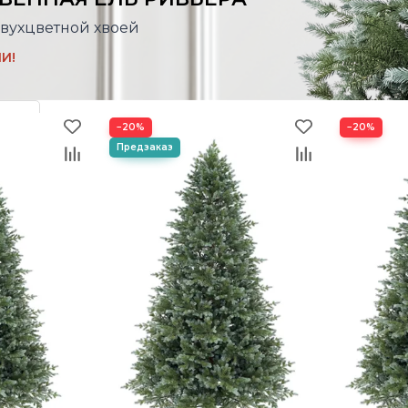
двухцветной хвоей
И!
−20%
−20%