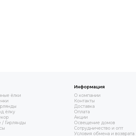
ителями премиальных и элитных искусственных елок. В наше
особенности разных моделей искусственных новогодних ёлок
ожете купить елку искусственную в нашем магазине или сдела
ную елку в интернет магазине, обратитесь за помощью к на
ку для связи в левом нижнем углу экрана.
искусственных ёлок "Ёлочки в Дом" доставляет искусственные
 могут "в живую" увидеть жители Москвы и подмосковья, так 
ют искусственные елки оптом, обратитесь к нашим менеджер
тересующих вас объемов
Информация
нные ёлки
О компании
енки
Контакты
ирлянды
Доставка
од ёлку
Оплата
екор
Акции
 / Гирлянды
Освещение домов
сы
Сотрудничество и опт
Условия обмена и возврата