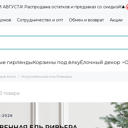
ВГУСТА! Распродажа остатков и предзаказ со скидкой!🎄
домов
Сотрудничество и опт
Обмен и возврат
Акции
ые гирлянды
Корзины под ёлку
Ёлочный декор
О
ные ёлки
Искусственная ель Ривьера
-2026
ВЕННАЯ ЕЛЬ РИВЬЕРА