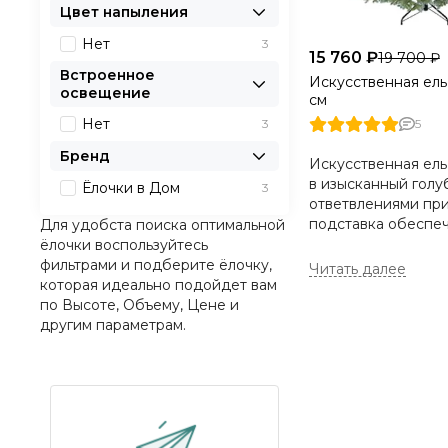
Цвет напыления
Нет
3
15 760 ₽
19 700 ₽
Встроенное
Искусственная ель
освещение
см
Нет
3
5
Бренд
Искусственная ель
в изысканный голуб
Ёлочки в Дом
3
ответвлениями при
подставка обеспе
Для удобста поиска оптимальной
ёлочки воспользуйтесь
Искусственная елк
фильтрами и подберите ёлочку,
большие складские
которая идеально подойдет вам
в несезон, ведь на
по Высоте, Объему, Цене и
изменит форму.
другим параметрам.
Ёлочки в дом - эт
высочайшего качес
ели 10 лет.
Если вы собираетес