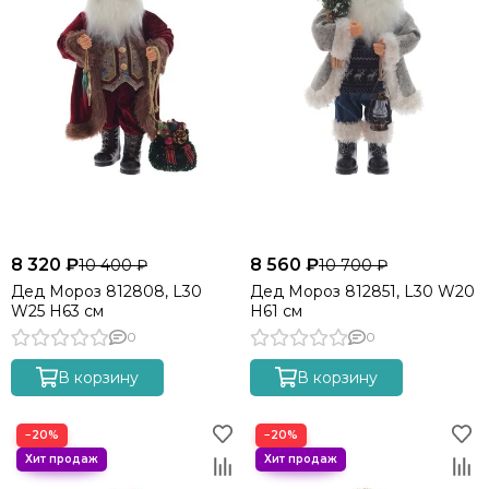
8 320 ₽
8 560 ₽
10 400 ₽
10 700 ₽
Дед Мороз 812808, L30
Дед Мороз 812851, L30 W20
W25 H63 см
H61 см
0
0
В корзину
В корзину
−20%
−20%