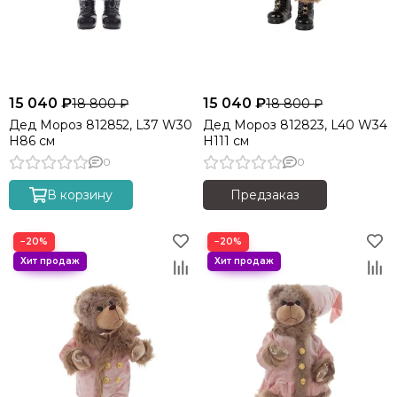
15 040 ₽
15 040 ₽
18 800 ₽
18 800 ₽
Дед Мороз 812852, L37 W30
Дед Мороз 812823, L40 W34
H86 см
H111 см
0
0
В корзину
Предзаказ
−20%
−20%