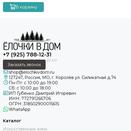
В корзину
+7 (925) 788-12-31
Заказать звонок
shop@elochkivdom.ru
127247
,
Россия
,
МО
, г. Королёв ул. Силикатная д.74
Пн-Пт: с 10:00 до 19:00
Сб: с 10:00 до 18:00
ИП Губенко Дмитрий Игоревич
ИНН: 772791266706
ОГРН: 318502900015615
WhatsApp
Каталог
Искусственные ёлки