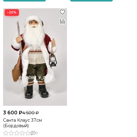
−20%
3 600 ₽
4 500 ₽
Санта Клаус 37см
(Бордовый)
0