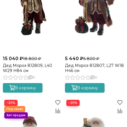
15 040 ₽
5 440 ₽
18 800 ₽
6 800 ₽
Дед Мороз 812809, L40
Дед Мороз 812807, L27 W18
W29 H84 см
H46 см
0
0
В корзину
В корзину
−20%
−20%