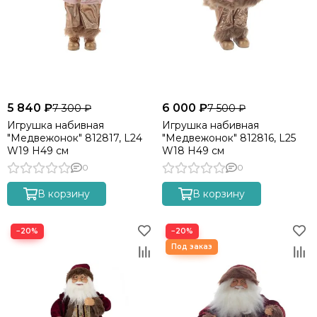
5 840 ₽
6 000 ₽
7 300 ₽
7 500 ₽
Игрушка набивная
Игрушка набивная
"Медвежонок" 812817, L24
"Медвежонок" 812816, L25
W19 H49 см
W18 H49 см
0
0
В корзину
В корзину
−20%
−20%