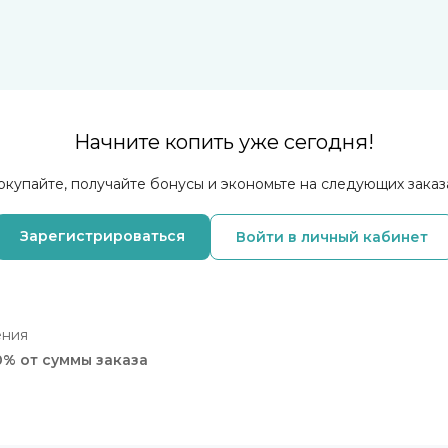
Начните копить уже сегодня!
окупайте, получайте бонусы и экономьте на следующих заказа
Зарегистрироваться
Войти в личный кабинет
ения
0% от суммы заказа