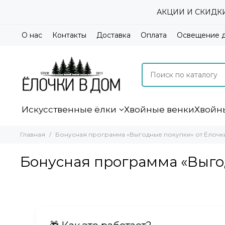
АКЦИИ И СКИДКИ А
О нас
Контакты
Доставка
Оплата
Освещение 
Искусственные ёлки
Хвойные венки
Хвойн
Главная
Бонусная программа «Выгодные покупки» от Ёлочки
Бонусная программа «Выгод