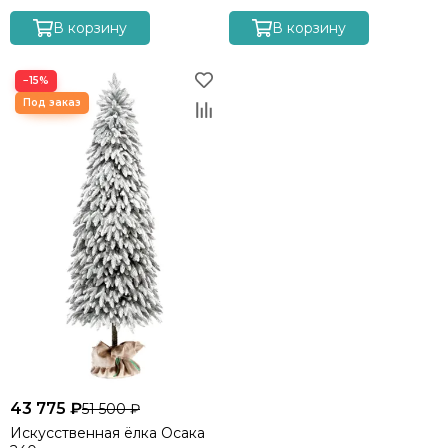
В корзину
В корзину
−15%
43 775 ₽
51 500 ₽
Искусственная ёлка Осака