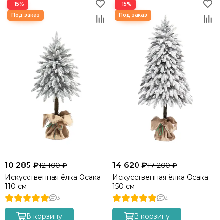
−15%
−15%
Искусственная ель Осака
Искусственная ель Принцесса Премиум
Искусственная ель Прованс
Искусственная ель Ривьера
Искусственная ель Северная
Искусственная ель Сибирская
Искусственная ель Скандинавская
Искусственная ель Статная Заснеженная
Искусственная ель Стройная
Искусственная ель Таёжная
Искусственная ель Фудзи
Искусственная ель Царская
Искусственная ель Шотландская
10 285 ₽
14 620 ₽
12 100 ₽
17 200 ₽
Искусственная ёлка Осака
Искусственная ёлка Осака
110 см
150 см
3
2
В корзину
В корзину