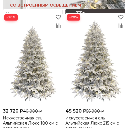
СО ВСТРОЕННЫМ ОСВЕЩЕНИЕМ
Фильтр товаров
−20%
−20%
32 720 ₽
45 520 ₽
40 900 ₽
56 900 ₽
Искусственная ель
Искусственная ель
Альпийская Люкс 180 см с
Альпийская Люкс 215 см с