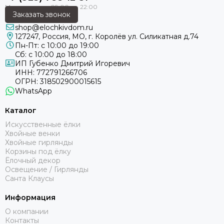
несезон, ведь на весь ассортимент действуют огромные
Заказать звонок
скидки. Искусственная ель прослужит вам более 10 лет,
не осыпится, и не изменит форму.
shop@elochkivdom.ru
127247
,
Россия
,
МО
, г. Королёв ул. Силикатная д.74
Пн-Пт: с 10:00 до 19:00
Ёлочки в дом - это не только магазин искусственных елок,
Сб: с 10:00 до 18:00
но и собственное производство в России из
ИП Губенко Дмитрий Игоревич
отечественных материалов высочайшего качества. Мы
ИНН: 772791266706
более 8 лет производим искусственные новогодние ёлки
ОГРН: 318502900015615
высокого качества и даем гарантию на все наши ели 10
WhatsApp
лет.
Каталог
Если вы собираетесь купить искусственные елки
Искусственные ёлки
недорого, тогда вам стоит избегать посредников и
Хвойные венки
приобретать елки у нас, так как мы являемся
Хвойные гирлянды
производителями премиальных и элитных искусственных
Корзины под ёлку
елок. В нашем интернет магазине вы с легкостью можете
Ёлочный декор
сравнить характеристики и особенности разных моделей
Освещение / Гирлянды
искусственных новогодних ёлок нашего производства и
Санта Клаусы
подобрать для себя оптимальную. Вы можете купить елку
искусственную в нашем магазине или сделать заказ на
Информация
нашем сайте. Если у вас не получается купить
О компании
искусственную елку в интернет магазине, обратитесь за
Контакты