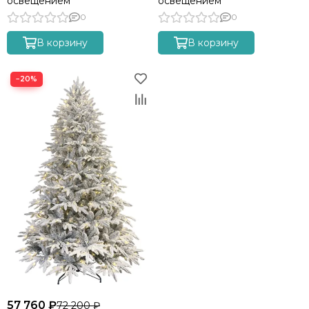
освещением
освещением
0
0
В корзину
В корзину
−20%
57 760 ₽
72 200 ₽