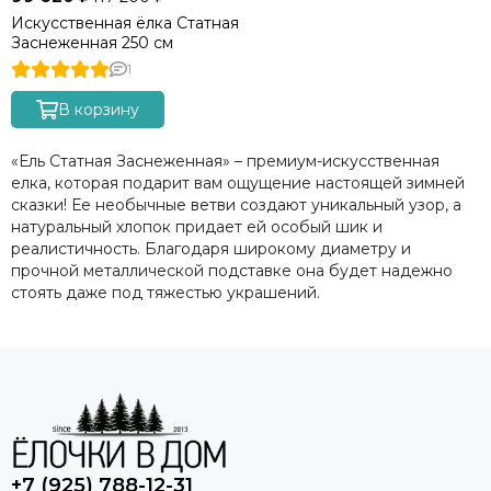
Искусственная ёлка Статная
Заснеженная 250 см
1
В корзину
«Ель Статная Заснеженная» – премиум-искусственная
елка, которая подарит вам ощущение настоящей зимней
сказки! Ее необычные ветви создают уникальный узор, а
натуральный хлопок придает ей особый шик и
реалистичность. Благодаря широкому диаметру и
прочной металлической подставке она будет надежно
стоять даже под тяжестью украшений.
+7 (925) 788-12-31