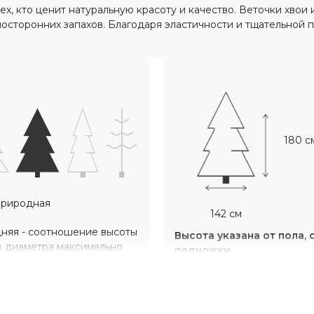
, кто ценит натуральную красоту и качество. Веточки хвои 
осторонних запахов. Благодаря эластичности и тщательной п
180 с
риродная
142 см
няя - соотношение высоты
Высота указана от пола, 
о диаметра максимально
подножки.
нны.
ь хвои:
Средняя.
Совет:
Мы рекомендуем в
высоту ёлки таким образо