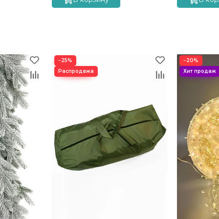
−25%
−20%