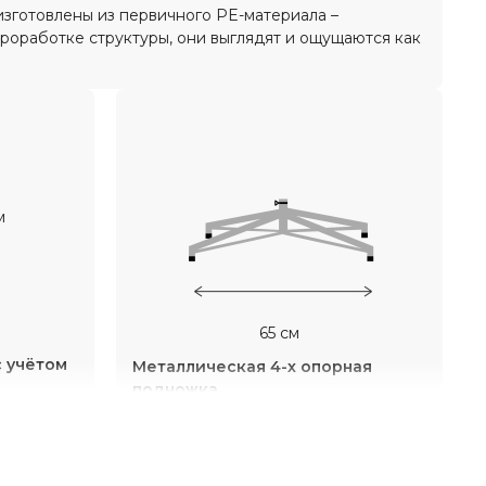
изготовлены из первичного PE-материала –
роработке структуры, они выглядят и ощущаются как
м
65 см
с учётом
Металлическая 4-х опорная
подножка.
Надёжная и долговечная -
ыбирать
придаст устойчивости вашей
м, чтобы
ёлочке и предотвратит от