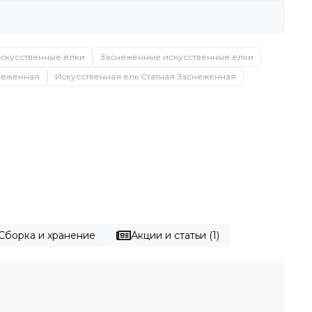
искусственные ёлки
Заснеженные искусственные ёлки
снеженная
Искусственная ель Статная Заснеженная
Сборка и хранение
Акции и статьи (1)