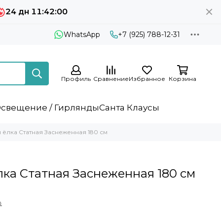
24 дн 11:41:59
WhatsApp
+7 (925) 788-12-31
Профиль
Сравнение
Избранное
Корзина
свещение / Гирлянды
Санта Клаусы
 ёлка Статная Заснеженная 180 см
лка Статная Заснеженная 180 см
₽