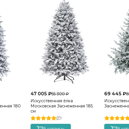
ШАРНИРНОЕ КРЕПЛЕНИЕ ВЕТОК –
ПРОСТО И УДОБНО
Быстрая сборка и разборка:
Шарнирная
конструкция позволяет установить елку за
считанные минуты – просто расправьте ветки, и они
надежно зафиксируются в нужном положении.
Компактное хранение:
Благодаря шарнирному
механизму ветки легко складываются, уменьшая
объем ели в разобранном виде.
Прочность и долговечность:
Ветки изготовлены
из литого материала и крепятся к металлическим
ответвлениям с помощью прочной нити в цвет хвои,
что делает ветви максимально эстетичными.
47 005 ₽
69 445 ₽
55 300 ₽
8
Искусственная ёлка
Искусствен
В отличие от проволочных креплений,
енная 180
Московская Заснеженная 185
Заснеженна
используемых у других производителей, наша
см
система предотвращает порезы и царапины во
1
время сборки ели.
В корзину
В кор