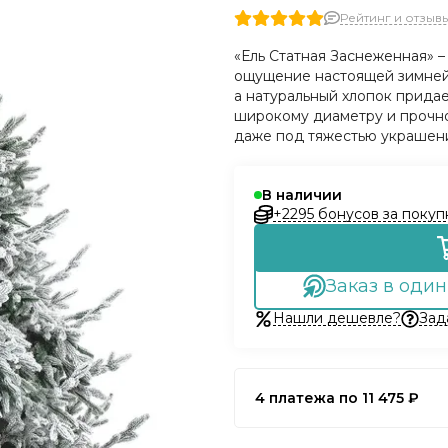
Рейтинг и отзывы 
«Ель Статная Заснеженная» –
ощущение настоящей зимней 
а натуральный хлопок придае
широкому диаметру и прочно
даже под тяжестью украшен
В наличии
+2295 бонусов за покуп
Заказ в один
Нашли дешевле?
Зад
4 платежа по 11 475 ₽