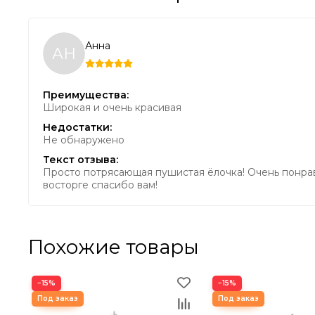
Шахматн
средней длины и длинные
✓ Естеств
веточки делают эту ёлочку
как у жив
невероятно натуралистичной.
Анна
✓ Игра св
АН
эффекта.
✓ Уникаль
Преимущества:
Широкая и очень красивая
Недостатки:
Не обнаружено
Текст отзыва:
Просто потрясающая пушистая ёлочка! Очень понрави
восторге спасибо вам!
Похожие товары
−15%
−15%