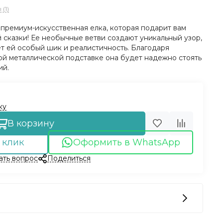
(1)
 премиум-искусственная елка, которая подарит вам
сказки! Ее необычные ветви создают уникальный узор,
т ей особый шик и реалистичность. Благодаря
й металлической подставке она будет надежно стоять
ий.
ку
В корзину
 клик
Оформить в WhatsApp
ать вопрос
Поделиться