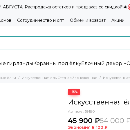
ВГУСТА! Распродажа остатков и предзаказ со скидкой!🎄
домов
Сотрудничество и опт
Обмен и возврат
Акции
ые гирлянды
Корзины под ёлку
Ёлочный декор
О
ные ёлки
Искусственная ель Статная Заснеженная
Искусственная
−15%
Искусственная ё
Артикул:
59180
45 900 ₽
54 000 
Экономия
8 100 ₽