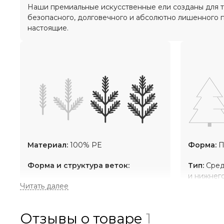
Наши премиальные искусственные ели созданы для тех
безопасного, долговечного и абсолютно лишенного п
настоящие.
Материал:
100% PE
Форма:
П
Форма и структура веток:
Тип:
Сред
и нижнег
2 вида веток: 7 ответвлений и 5
естестве
ответвлений на каждой ветке.
Плотност
Средняя длина иголок.
Отзывы о товаре
1
Натуральная форма: иголочки