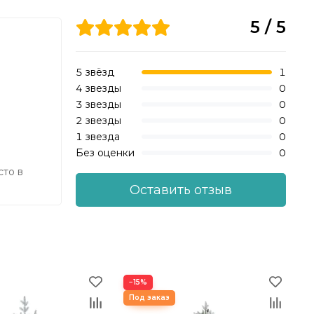
ка
падения если ваш котик решит на
5 / 5
 см. Тогда
неё запрыгнуть)
ться
Имеет резиновые наконечники на
основаниях, чтобы сохранить
5 звёзд
1
ваше напольное покрытие.
4 звезды
0
3 звезды
0
2 звезды
0
1 звезда
0
Без оценки
0
сто в
Оставить отзыв
−15%
−