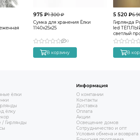
975 ₽
5 520 ₽
1 300 ₽
6 9
Сумка для хранения Ёлки
Гирлянда Р
неженная
1140х25х25
led ТЁПЛЫ
светлый пр
0
В корзину
В кор
Информация
нные ёлки
О компании
енки
Контакты
ирлянды
Доставка
од ёлку
Оплата
екор
Акции
 / Гирлянды
Освещение домов
сы
Сотрудничество и опт
Условия обмена и возврата
Бонусная программа