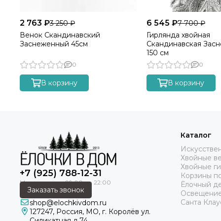
2 763 ₽
6 545 ₽
3 250 ₽
7 700 ₽
Венок Скандинавский
Гирлянда хвойная
Заснеженный 45см
Скандинавская Зас
150 см
0
0
В корзину
В корзину
Каталог
Искусстве
Хвойные в
Хвойные г
+7 (925) 788-12-31
Корзины п
Ёлочный д
Заказать звонок
Освещение
Санта Клау
shop@elochkivdom.ru
127247
,
Россия
,
МО
, г. Королёв ул.
Силикатная д.74