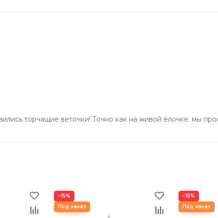
ое расположение веток
:
от макушки ёлки до потол
енные просветы и пустоты,
оставалось не менее 20-30
ых деревьев.
ваша ёлочка будет смотре
ета и тени для объемного
гармонично.
ный силуэт дерева.
лись торчащие веточки! Точно как на живой ёлочке. мы про
−15%
−15%