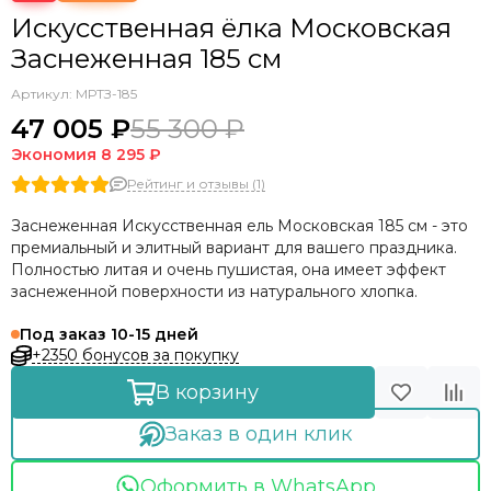
Искусственная ёлка Московская
Заснеженная 185 см
Артикул:
МРТЗ-185
47 005 ₽
55 300 ₽
Экономия
8 295 ₽
Рейтинг и отзывы (1)
Заснеженная Искусственная ель Московская 185 см - это
премиальный и элитный вариант для вашего праздника.
Полностью литая и очень пушистая, она имеет эффект
заснеженной поверхности из натурального хлопка.
Под заказ 10-15 дней
+2350 бонусов за покупку
В корзину
Заказ в один клик
Оформить в WhatsApp