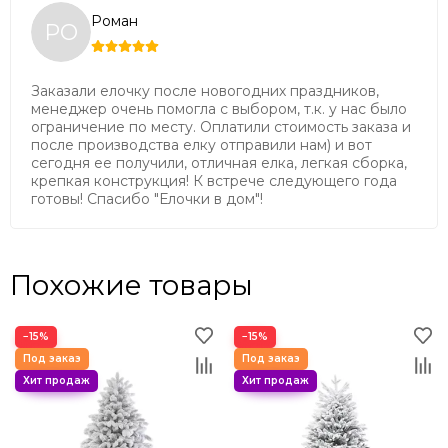
Роман
РО
Заказали елочку после новогодних праздников,
менеджер очень помогла с выбором, т.к. у нас было
ограничение по месту. Оплатили стоимость заказа и
после производства елку отправили нам) и вот
Форма:
Правильная, конусовидная
сегодня ее получили, отличная елка, легкая сборка,
крепкая конструкция! К встрече следующего года
Тип:
Средняя - соотношение высоты и нижнего
готовы! Спасибо "Елочки в дом"!
диаметра максимально естественны.
Плотность хвои:
Высокая
Похожие товары
−15%
−15%
185 см