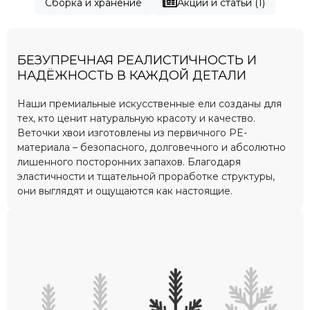
Сборка и хранение
Акции и статьи (1)
БЕЗУПРЕЧНАЯ РЕАЛИСТИЧНОСТЬ И
НАДЁЖНОСТЬ В КАЖДОЙ ДЕТАЛИ
Наши премиальные искусственные ели созданы для
тех, кто ценит натуральную красоту и качество.
Веточки хвои изготовлены из первичного PE-
материала – безопасного, долговечного и абсолютно
лишенного посторонних запахов. Благодаря
эластичности и тщательной проработке структуры,
они выглядят и ощущаются как настоящие.