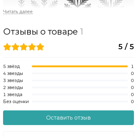
Отзывы о товаре
1
Материал:
100% PE
5 / 5
Форма и структура веток:
5 звёзд
1
5 ответвлений на каждой ветке.
4 звезды
0
Средняя длина иголок.
3 звезды
0
Натуральная форма: иголочки средней длины и
2 звезды
0
средней длины веточки делают эту ёлочку
1 звезда
0
невероятно натуралистичной.
Без оценки
0
Оставить отзыв