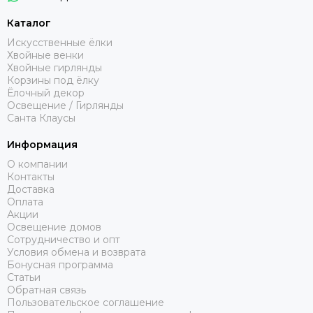
Реалистичная текстура
• Мягкое объемное покрытие
Каталог
• Естественный эффект свежевыпавшего снега
Искусственные ёлки
• Приятная тактильная поверхность
Хвойные венки
Хвойные гирлянды
Важная особенность:
Корзины под ёлку
В первые дни после установки возможно
Ёлочный декор
Освещение / Гирлянды
естественное осыпание до 3% покрытия - это
Санта Клаусы
нормальный процесс для экологичных материалов. Мы
сознательно выбрали эту технологию, чтобы
Информация
гарантировать полную безопасность для вашего дома.
О компании
Контакты
Совет: Для уменьшения осыпания рекомендуем
Доставка
перед установкой аккуратно встряхнуть ветки над
Оплата
защитной пленкой или коробкой.
Акции
Освещение домов
Сотрудничество и опт
Условия обмена и возврата
Бонусная программа
Статьи
Обратная связь
Пользовательское соглашение