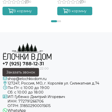
0
0
В корзину
В корзину
ВОЛОКНА НАТУРАЛЬНОГО ХЛОПКА -
ИСКУССТВЕННЫЙ СНЕГ, СОЗДАННЫЙ
ПРИРОДОЙ
+7 (925) 788-12-31
Мы используем только натуральный хлопок
-
идеальное решение для семей с детьми и
Заказать звонок
аллергиками
shop@elochkivdom.ru
127247
,
Россия
,
МО
, г. Королёв ул. Силикатная д.74
В производстве мы используем:
Пн-Пт: с 10:00 до 19:00
Сб: с 10:00 до 18:00
✓ Клей на водной основе
ИП Губенко Дмитрий Игоревич
✓ Без токсичных компонентов
ИНН: 772791266706
✓ С безопасной сертификацией
ОГРН: 318502900015615
WhatsApp