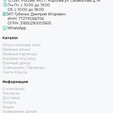
127247
,
Россия
,
МО
, г. Королёв ул. Силикатная д.74
Пн-Пт: с 10:00 до 19:00
Сб: с 10:00 до 18:00
ИП Губенко Дмитрий Игоревич
ИНН: 772791266706
ОГРН: 318502900015615
WhatsApp
Каталог
Искусственные ёлки
Хвойные венки
Хвойные гирлянды
Корзины под ёлку
Ёлочный декор
Освещение / Гирлянды
Санта Клаусы
Информация
О компании
Контакты
Доставка
Оплата
Акции
Освещение домов