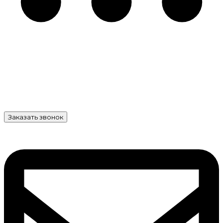
Заказать звонок