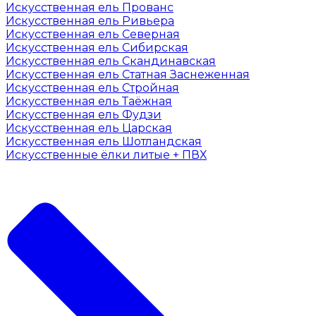
Искусственная ель Прованс
Искусственная ель Ривьера
Искусственная ель Северная
Искусственная ель Сибирская
Искусственная ель Скандинавская
Искусственная ель Статная Заснеженная
Искусственная ель Стройная
Искусственная ель Таёжная
Искусственная ель Фудзи
Искусственная ель Царская
Искусственная ель Шотландская
Искусственные ёлки литые + ПВХ