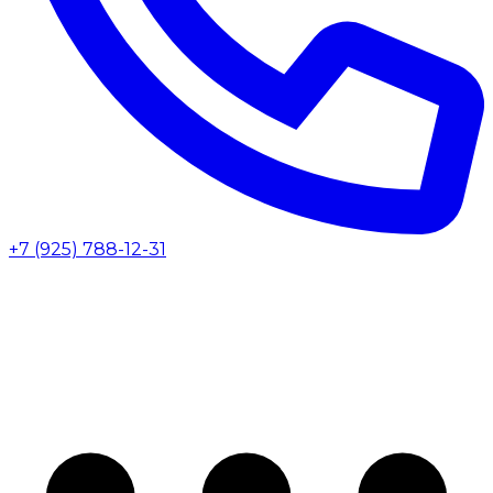
+7 (925) 788-12-31