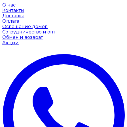
О нас
Контакты
Доставка
Оплата
Освещение домов
Сотрудничество и опт
Обмен и возврат
Акции