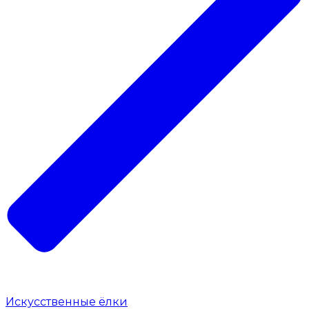
Искусственные ёлки