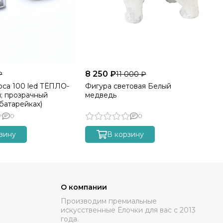
8 250 ₽
11
₽
11 000 ₽
оса 100 led ТЁПЛО-
Фигура световая Белый
Фи
; прозрачный
медведь
бо
батарейках)
0
0
зину
В корзину
О компании
Производим премиальные
искусственные Ёлочки для вас с 2013
года.