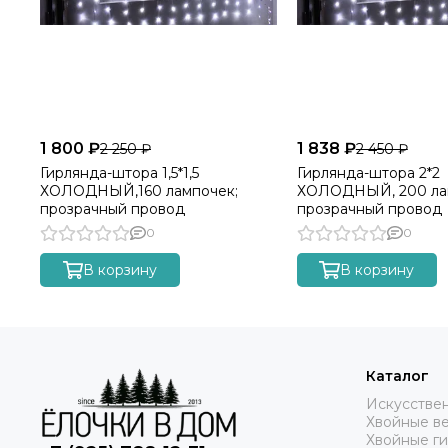
1 800 ₽
1 838 ₽
2 250 ₽
2 450 ₽
Гирлянда-штора 1,5*1,5
Гирлянда-штора 2*2
ХОЛОДНЫЙ,160 лампочек;
ХОЛОДНЫЙ, 200 ла
прозрачный провод
прозрачный провод
0
0
В корзину
В корзину
Каталог
Искусстве
Хвойные в
Хвойные г