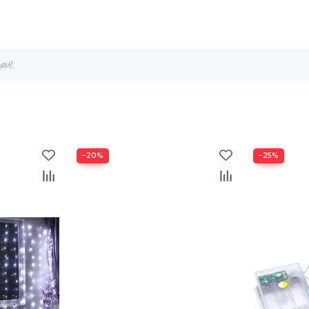
ым!
−20%
−25%