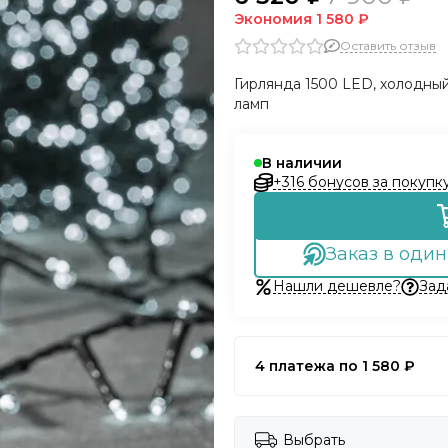
Экономия
1 580 ₽
Оставить отзыв
Гирлянда 1500 LED, холодны
ламп
В наличии
+316 бонусов за покупк
Заказ в один
Нашли дешевле?
Зад
4 платежа по 1 580 ₽
Выбрать