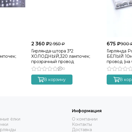
2 360 ₽
675 ₽
2 950 ₽
900 
Гирлянда-штора 3*2
Гирлянда Р
мпочек;
ХОЛОДНЫЙ,320 лампочек;
БЕЛЫЙ 10м
прозрачный провод
провод (на 
0
В корзину
В кор
Информация
нные ёлки
О компании
енки
Контакты
ирлянды
Доставка