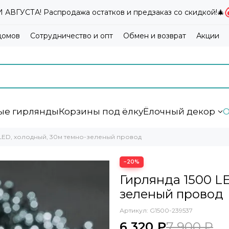
ВГУСТА! Распродажа остатков и предзаказ со скидкой!🎄
домов
Сотрудничество и опт
Обмен и возврат
Акции
ые гирлянды
Корзины под ёлку
Ёлочный декор
О
 LED, холодный, 30м темно-зеленый провод
−20%
Гирлянда 1500 LE
зеленый провод
Артикул:
G1500-239537
6 320 ₽
7 900 ₽