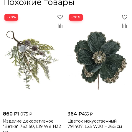
Похожие товары
−20%
−20%
860 ₽
364 ₽
1 075 ₽
455 ₽
Изделие декоративное
Цветок искусственный
"Ветка" 762150, L19 W8 H32
791407, L23 W20 H26,5 см
см