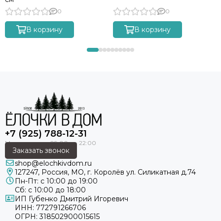
0
0
В корзину
В корзину
+7 (925) 788-12-31
Заказать звонок
shop@elochkivdom.ru
127247
,
Россия
,
МО
, г. Королёв ул. Силикатная д.74
Пн-Пт: с 10:00 до 19:00
Сб: с 10:00 до 18:00
ИП Губенко Дмитрий Игоревич
ИНН: 772791266706
ОГРН: 318502900015615