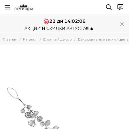
Ёлочный декор
22 дн 14:02:06
Все товары
АКЦИИ И СКИДКИ АВГУСТА!!! 🎄
Комплекты украшений
Ёлочные шары
Главная
Каталог
Ёлочный декор
Декоративные ветки / цвет
Декоративные ветки / цветы
Декоративные фигуры