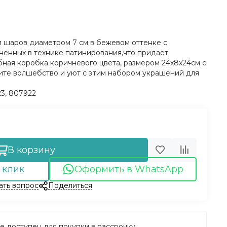
 шаров диаметром 7 см в бежевом оттенке с
ненных в технике патинирования,что придает
бная коробка коричневого цвета, размером 24х8х24см с
те волшебство и уют с этим набором украшений для
3, 807922
В корзину
 клик
Оформить в WhatsApp
ать вопрос
Поделиться
е доступен для покупки в рассрочку.