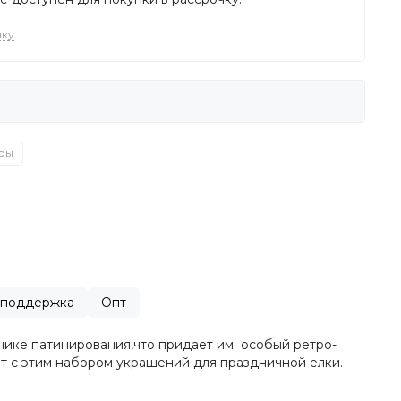
чку
ры
и поддержка
Опт
нике патинирования,что придает им особый ретро-
т с этим набором украшений для праздничной елки.