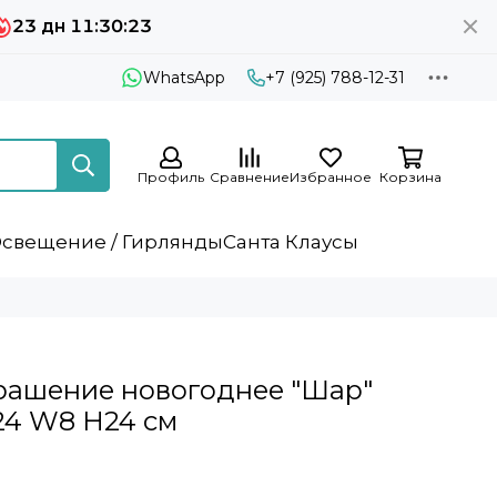
23 дн 11:30:23
WhatsApp
+7 (925) 788-12-31
Профиль
Сравнение
Избранное
Корзина
свещение / Гирлянды
Санта Клаусы
м
рашение новогоднее "Шар"
L24 W8 H24 см