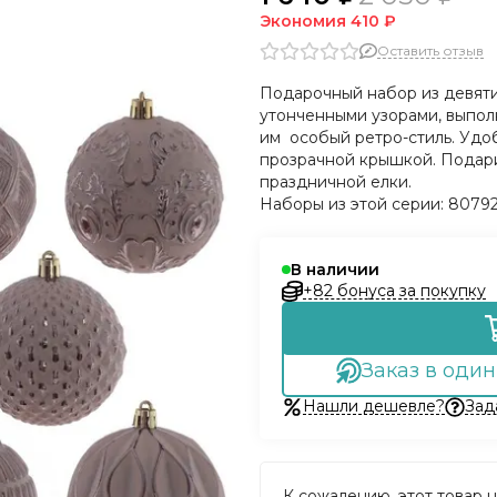
Экономия
410 ₽
Оставить отзыв
Подарочный набор из девяти
утонченными узорами, выпол
им особый ретро-стиль. Удо
прозрачной крышкой. Подари
праздничной елки.
Наборы из этой серии: 80792
В наличии
+82 бонуса за покупку
Заказ в один
Нашли дешевле?
Зад
К сожалению, этот товар н