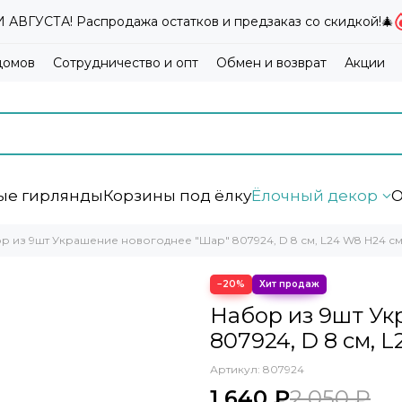
ВГУСТА! Распродажа остатков и предзаказ со скидкой!🎄
домов
Сотрудничество и опт
Обмен и возврат
Акции
ые гирлянды
Корзины под ёлку
Ёлочный декор
О
р из 9шт Украшение новогоднее "Шар" 807924, D 8 см, L24 W8 H24 с
−20%
Набор из 9шт Ук
807924, D 8 см, 
Артикул:
807924
1 640 ₽
2 050 ₽