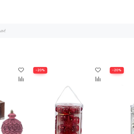
ым!
−20%
−20%