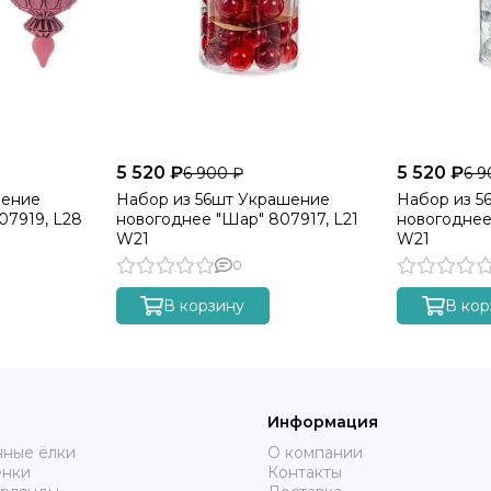
5 520 ₽
5 520 ₽
6 900 ₽
6 9
шение
Набор из 56шт Украшение
Набор из 5
07919, L28
новогоднее "Шар" 807917, L21
новогоднее
W21
W21
0
В корзину
В кор
Информация
нные ёлки
О компании
енки
Контакты