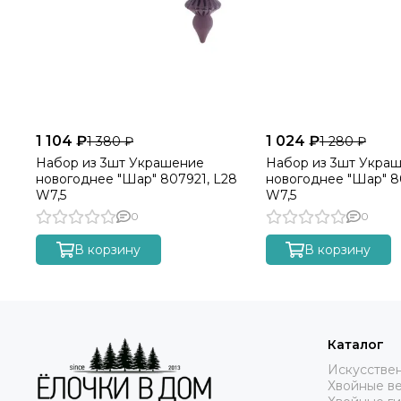
1 104 ₽
1 024 ₽
1 380 ₽
1 280 ₽
Набор из 3шт Украшение
Набор из 3шт Укра
новогоднее "Шар" 807921, L28
новогоднее "Шар" 8
W7,5
W7,5
0
0
В корзину
В корзину
Каталог
Искусстве
Хвойные в