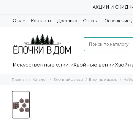
АКЦИИ И СКИДКИ А
О нас
Контакты
Доставка
Оплата
Освещение 
Искусственные ёлки
Хвойные венки
Хвойн
Главная
Каталог
Ёлочный декор
Ёлочные шары
Набо