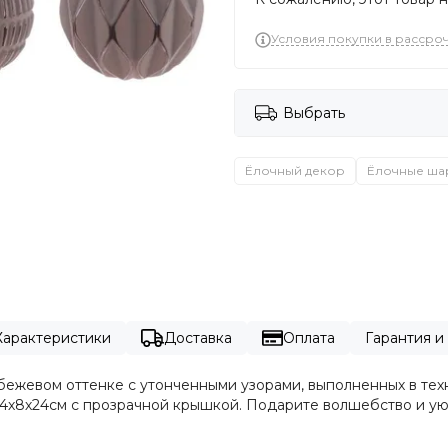
Условия покупки в рассро
Выбрать
Ёлочный декор
Ёлочные ша
Характеристики
Доставка
Оплата
Гарантия 
бежевом оттенке с утонченными узорами, выполненных в тех
24х8х24см с прозрачной крышкой. Подарите волшебство и ую