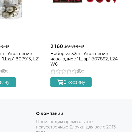
2 160 ₽
1 
00 ₽
2 700 ₽
6шт Украшение
Набор из 32шт Украшение
На
 "Шар" 807913, L21
новогоднее "Шар" 807892, L24
но
W6
W4
0
0
зину
В корзину
О компании
Производим премиальные
искусственные Ёлочки для вас с 2013