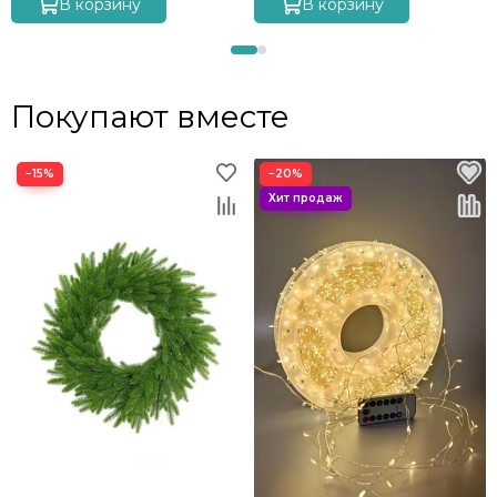
В корзину
В корзину
Покупают вместе
−15%
−20%
71 см
Металлическая 4-х опорная подножка.
Надёжная и долговечная - придаст устойчивости
вашей ёлочке и предотвратит от падения если ваш
котик решит на неё запрыгнуть)
Имеет резиновые наконечники на основаниях,
чтобы сохранить ваше напольное покрытие.