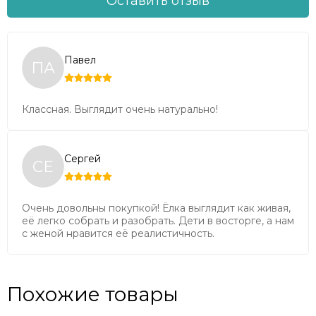
Оставить отзыв
Павел
ПА
Классная. Выглядит очень натурально!
Сергей
СЕ
Форма:
Правильная, конусовидная
Тип:
Средняя - соотношение высоты и нижнего
Очень довольны покупкой! Ёлка выглядит как живая,
диаметра максимально естественны.
её легко собрать и разобрать. Дети в восторге, а нам
с женой нравится её реалистичность.
Плотность хвои:
Средняя / Выше средней.
Похожие товары