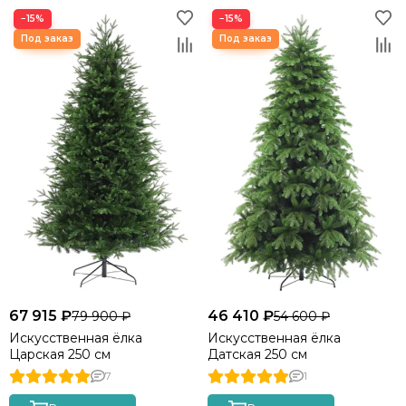
−15%
−15%
250 см
155 см
Высота указана от пола, с учётом подножки.
Совет:
Мы рекомендуем выбирать высоту ёлки
таким образом, чтобы от макушки ёлки до потолка
оставалось не менее 20-30 см. Тогда ваша ёлочка
будет смотреться гармонично.
67 915 ₽
46 410 ₽
79 900 ₽
54 600 ₽
Искусственная ёлка
Искусственная ёлка
Царская 250 см
Датская 250 см
7
1