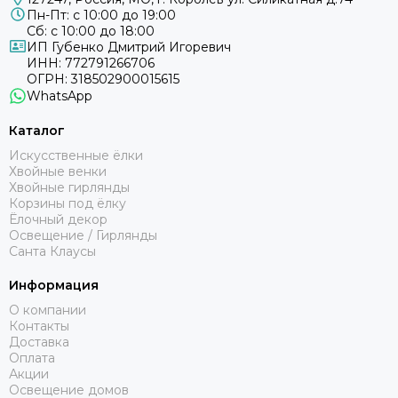
пушистого ПВХ придает елке густоту и естественную
Пн-Пт: с 10:00 до 19:00
форму.
Сб: с 10:00 до 18:00
✔
Легкий вес
– комбинация материалов делает елку
ИП Губенко Дмитрий Игоревич
ИНН: 772791266706
удобной для транспортировки и установки.
ОГРН: 318502900015615
✔
Доступная цена
– использование ПВХ внутри
WhatsApp
конструкции снижает стоимость без ущерба для
внешнего вида.
Каталог
Искусственные ёлки
Хвойные венки
Хвойные гирлянды
Корзины под ёлку
Ёлочный декор
Освещение / Гирлянды
Санта Клаусы
Информация
О компании
Контакты
Доставка
Оплата
Акции
Освещение домов