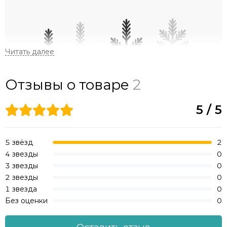
Отзывы о товаре
2
Материал:
Веточки PE + Веточки ПВХ
5 / 5
Форма и структура веток:
5 звёзд
2
5 ответвлений на литых веточках. Прямые веточки
4 звезды
0
ПВХ.
3 звезды
0
Укороченная длина и густота иголок PE веток.
2 звезды
0
Длинные и пушистые иголочки ПВХ.
1 звезда
0
Естественная форма PE веточек придает ёлке
Без оценки
0
натуральный вид.