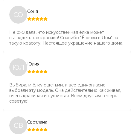
Высота указана от пола, с учётом подножки.
Соня
СО
Совет:
Мы рекомендуем выбирать высоту ёлки
таким образом, чтобы от макушки ёлки до потолка
Не ожидала, что искусственная ёлка может
оставалось не менее 20-30 см. Тогда ваша ёлочка
выглядеть так красиво! Спасибо "Ёлочки в Дом" за
будет смотреться гармонично.
такую красоту. Настоящее украшение нашего дома.
Юлия
ЮЛ
Выбирали ёлку с детьми, и все единогласно
выбрали эту модель. Она действительно как живая,
очень красивая и пушистая. Всем друзьям теперь
советую!
Светлана
СВ