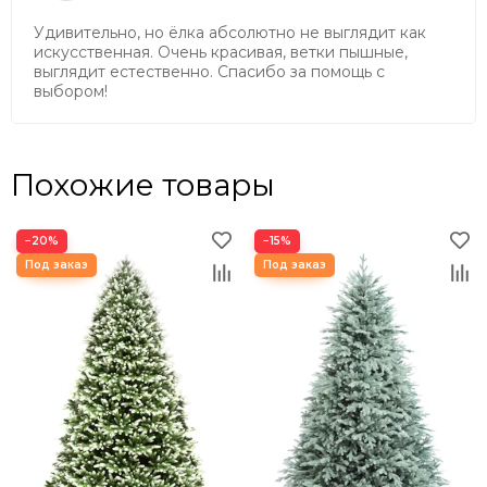
71 см
Удивительно, но ёлка абсолютно не выглядит как
Металлическая 4-х опорная подножка.
искусственная. Очень красивая, ветки пышные,
выглядит естественно. Спасибо за помощь с
Надёжная и долговечная - придаст устойчивости
выбором!
вашей ёлочке и предотвратит от падения если ваш
котик решит на неё запрыгнуть)
Имеет резиновые наконечники на основаниях,
Похожие товары
чтобы сохранить ваше напольное покрытие.
−20%
−15%