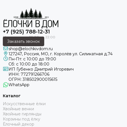
✓
Вверх
– для стильного строгого силуэта.
✓
Вниз
– для эффекта "тяжёлых" ветвей.
Контролируйте плотность ярусов, создавая
идеальные пропорции.
+7 (925) 788-12-31
Надежная конструкция:
Прочные крепления
Заказать звонок
выдерживают многократные циклы регулировки и
shop@elochkivdom.ru
сохраняют заданную форму на протяжении всего
127247
,
Россия
,
МО
, г. Королёв ул. Силикатная д.74
праздничного сезона
Пн-Пт: с 10:00 до 19:00
Сб: с 10:00 до 18:00
ИП Губенко Дмитрий Игоревич
ИНН: 772791266706
ОГРН: 318502900015615
WhatsApp
Каталог
Искусственные ёлки
Хвойные венки
Хвойные гирлянды
Корзины под ёлку
Ёлочный декор