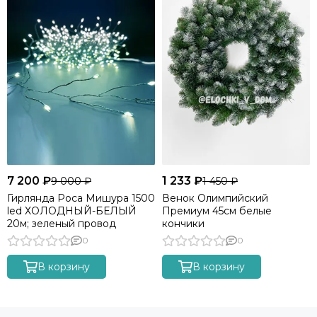
7 200 ₽
1 233 ₽
9 000 ₽
1 450 ₽
Гирлянда Роса Мишура 1500
Венок Олимпийский
led ХОЛОДНЫЙ-БЕЛЫЙ
Премиум 45см белые
20м; зеленый провод
кончики
ОТГИБНАЯ СИСТЕМА КРЕПЛЕНИЯ ВЕТОК
0
0
Регулируйте угол наклона каждой ветки
В корзину
В корзину
индивидуально.
Задавайте направление роста:
✓
В стороны
– для классической пышной формы.