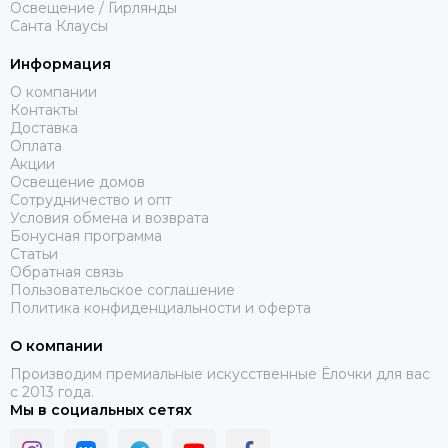
Освещение / Гирлянды
Санта Клаусы
Информация
О компании
ПРОЧНОСТЬ И НАДЕЖНОСТЬ
Контакты
Доставка
КОСТРУКЦИИ
Оплата
Акции
Нержавеющая сталь в основе
Освещение домов
Сотрудничество и опт
Каркас из нержавеющей стали гарантирует
Условия обмена и возврата
устойчивость к перепадам влажности и температуры.
Бонусная программа
Статьи
Ваша ель будет выглядеть безупречно как в уютной
Обратная связь
гостиной, так и под открытым небом.
Пользовательское соглашение
Политика конфиденциальности и оферта
Усиленные оцинкованные ветви
О компании
Толщина 1,1 мм обеспечивает исключительную
Производим премиальные искусственные Ёлочки для вас
прочность.
с 2013 года.
Выдерживают даже тяжелый стеклянный декор без
Мы в социальных сетях
деформации.
Защитное цинковое покрытие предотвращает