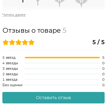
Материал:
100% ПВХ
Отзывы о товаре
5
Форма и структура веток:
Прямые одинарные ветки.
5 / 5
Длинные и густые пушистые иголочки.
Структура имитирует сосновые веточки.
5 звёзд
5
4 звезды
0
3 звезды
0
2 звезды
0
1 звезда
0
Без оценки
0
Оставить отзыв