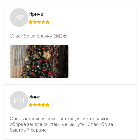
Ирина
ИР
Форма:
Правильная, конусовидная
Тип:
Средняя - соотношение высоты и нижнего
Спасибо за елочку 😍😍😍
диаметра максимально естественны.
Плотность хвои:
Средняя
Инна
ИН
230 см
Очень красивая, как настоящая, и что важно —
сборка заняла считанные минуты. Спасибо за
быстрый сервис!
132 см