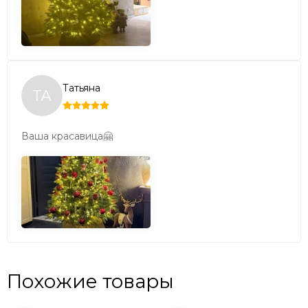
Плотность хвои:
Средняя
Татьяна
ТА
215 см
Ваша красавица🤗
148 см
Высота указана от пола, с учётом подножки.
Совет:
Мы рекомендуем выбирать высоту ёлки
таким образом, чтобы от макушки ёлки до потолка
Похожие товары
оставалось не менее 20-30 см. Тогда ваша ёлочка
будет смотреться гармонично.