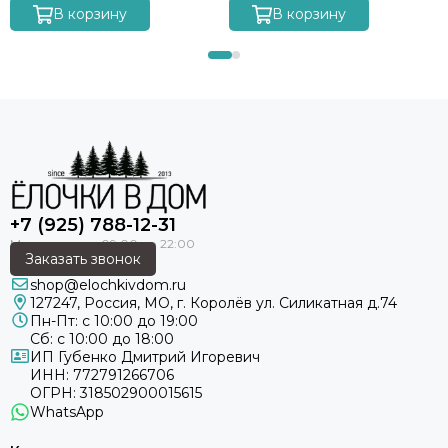
В корзину
В корзину
52 см
Металлическая 4-х опорная подножка.
+7 (925) 788-12-31
Надёжная и долговечная - придаст устойчивости
Заказать звонок
вашей ёлочке и предотвратит от падения если ваш
shop@elochkivdom.ru
котик решит на неё запрыгнуть)
127247
,
Россия
,
МО
, г. Королёв ул. Силикатная д.74
Пн-Пт: с 10:00 до 19:00
Имеет резиновые наконечники на основаниях,
Сб: с 10:00 до 18:00
чтобы сохранить ваше напольное покрытие.
ИП Губенко Дмитрий Игоревич
ИНН: 772791266706
ОГРН: 318502900015615
WhatsApp