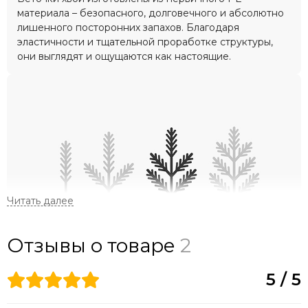
материала – безопасного, долговечного и абсолютно
лишенного посторонних запахов. Благодаря
эластичности и тщательной проработке структуры,
они выглядят и ощущаются как настоящие.
Отзывы о товаре
2
Материал:
100% PE
Форма и структура веток:
5 / 5
5 ответвлений на каждой ветке.