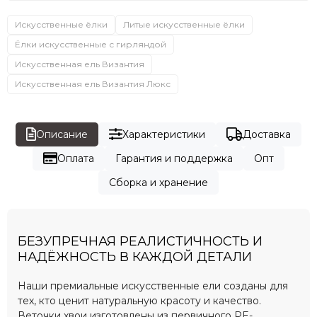
Искусственные ёлки
Литые искусственные ёлки
Ёлки искусственные с гирляндой
Искусственная ель Византия
Искусственная ель Византия Люкс
Описание
Характеристики
Доставка
Оплата
Гарантия и поддержка
Опт
Сборка и хранение
БЕЗУПРЕЧНАЯ РЕАЛИСТИЧНОСТЬ И
НАДЁЖНОСТЬ В КАЖДОЙ ДЕТАЛИ
Наши премиальные искусственные ели созданы для
тех, кто ценит натуральную красоту и качество.
Веточки хвои изготовлены из первичного PE-