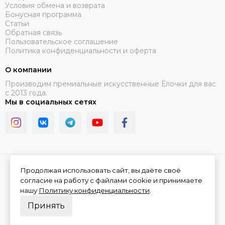
Условия обмена и возврата
защитной пленкой или коробкой.
Бонусная программа
Статьи
Обратная связь
Пользовательское соглашение
Политика конфиденциальности и оферта
О компании
Производим премиальные искусственные Ёлочки для вас
с 2013 года.
Мы в социальных сетях
2026 © Ёлочки в Дом.
Карта сайта
Продолжая использовать сайт, вы даёте своё
согласие на работу с файлами cookie и принимаете
ШАРНИРНОЕ КРЕПЛЕНИЕ ВЕТОК –
нашу
Политику конфиденциальности
.
ПРОСТО И УДОБНО
Принять
Быстрая сборка и разборка:
Шарнирная