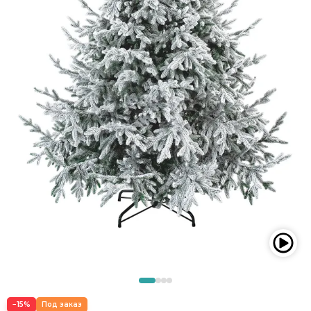
Искусственная ель Осака
Искусственная ель Принцесса Премиум
Искусственная ель Прованс
Искусственная ель Ривьера
Искусственная ель Северная
Искусственная ель Сибирская
Искусственная ель Скандинавская
Искусственная ель Статная Заснеженная
Искусственная ель Стройная
Искусственная ель Таёжная
Искусственная ель Фудзи
Искусственная ель Царская
Искусственная ель Шотландская
−15%