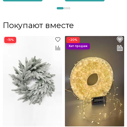
Покупают вместе
−15%
−20%
71 см
Металлическая 4-х опорная подножка.
Надёжная и долговечная - придаст устойчивости
вашей ёлочке и предотвратит от падения если ваш
котик решит на неё запрыгнуть)
Имеет резиновые наконечники на основаниях,
чтобы сохранить ваше напольное покрытие.