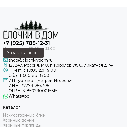
+7 (925) 788-12-31
Заказать звонок
shop@elochkivdom.ru
КОМБИНИРОВАННЫЕ ВЕТВИ -
127247
,
Россия
,
МО
, г. Королёв ул. Силикатная д.74
ГАРМОНИЯ КРАСОТЫ И ЭКОНОМИИ
Пн-Пт: с 10:00 до 19:00
Сб: с 10:00 до 18:00
Наши елки сочетают в себе лучшее: реалистичность,
ИП Губенко Дмитрий Игоревич
легкость и выгодную цену.
ИНН: 772791266706
ОГРН: 318502900015615
WhatsApp
✔
Натуральный вид
– внешние литые ветки с точной
имитацией живой хвои создают эффект настоящей
Каталог
ели.
✔
Объем и пышность
– внутренняя часть из
Искусственные ёлки
Хвойные венки
пушистого ПВХ придает елке густоту и естественную
Хвойные гирлянды
форму.