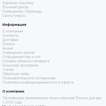
Корзины под ёлку
✔
Легкий вес
– комбинация материалов делает елку
Ёлочный декор
удобной для транспортировки и установки.
Освещение / Гирлянды
✔
Доступная цена
– использование ПВХ внутри
Санта Клаусы
конструкции снижает стоимость без ущерба для
Информация
внешнего вида.
О компании
Контакты
Доставка
Оплата
Акции
Освещение домов
Сотрудничество и опт
Условия обмена и возврата
Бонусная программа
Статьи
Обратная связь
Пользовательское соглашение
Политика конфиденциальности и оферта
О компании
Производим премиальные искусственные Ёлочки для вас
с 2013 года.