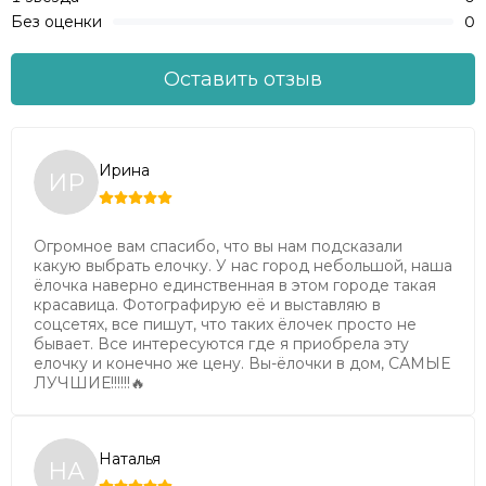
Естественная форма PE веточек придает ёлке
Без оценки
0
натуральный вид.
Оставить отзыв
Ирина
ИР
Огромное вам спасибо, что вы нам подсказали
какую выбрать елочку. У нас город небольшой, наша
ёлочка наверно единственная в этом городе такая
красавица. Фотографирую её и выставляю в
соцсетях, все пишут, что таких ёлочек просто не
Форма:
Правильная, конусовидная
бывает. Все интересуются где я приобрела эту
елочку и конечно же цену. Вы-ёлочки в дом, САМЫЕ
ЛУЧШИЕ!!!!!!🔥
Тип:
Средняя - соотношение высоты и нижнего
диаметра максимально естественны.
Плотность хвои:
Средняя / Выше средней.
Наталья
НА