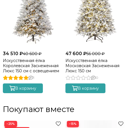
230 шт
34 510 ₽
47 600 ₽
40 600 ₽
56 000 ₽
Искусственная ёлка
Искусственная ёлка
Королевская Заснеженная
Московская Заснеженная
Люкс 150 см с освещением
Люкс 150 см
Теплый белый свет
(2200–2700K) — мягкое, уютное
1
0
свечение, как от классических ламп накаливания.
В корзину
В корзину
Нет мерцания
— только ровный, спокойный свет
(никакой мигающей "дискотеки").
Покупают вместе
−25%
−15%