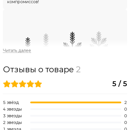
компромиссов!
Отзывы о товаре
2
Материал:
Веточки PE + Веточки ПВХ
5 / 5
Форма и структура веток:
5 звёзд
2
5 ответвлений на литых веточках. Прямые веточки
4 звезды
0
ПВХ.
3 звезды
0
Укороченная длина и густота иголок PE веток.
2 звезды
0
Длинные и пушистые иголочки ПВХ.
1 звезда
0